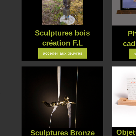
Sculptures bois
Pho
création F.L
cad
accéder aux œuvres
a
Objet
Sculptures Bronze