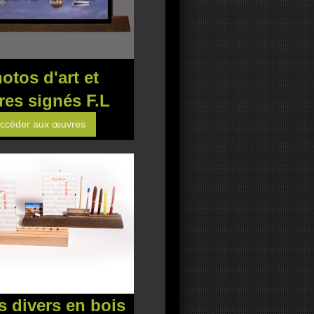
tos d'art et
res signés F.L
ccéder aux œuvres
s divers en bois